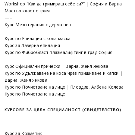
Workshop “Как да гримираш себе си?” | София и Варна
Мастър клас по грим
–––
Курс Мезотерапия с дерма пен
–––
Курс по Епилация с кола маска
Курс за Лазерна епилация
Курс по Фибробласт плазмалифтинг в град София
–––
Курс Официални прически | Варна, Женя Янкова
Курс по Удължаване на коса чрез пришиване и капси |
Варна, Женя Янкова
Курс по Почистване на лице | Пловдив, Албена Колева
Курс по Почистване на лице
КУРСОВЕ ЗА ЦЯЛА СПЕЦИАЛНОСТ (СВИДЕТЕЛСТВО)
Курс за Козметик