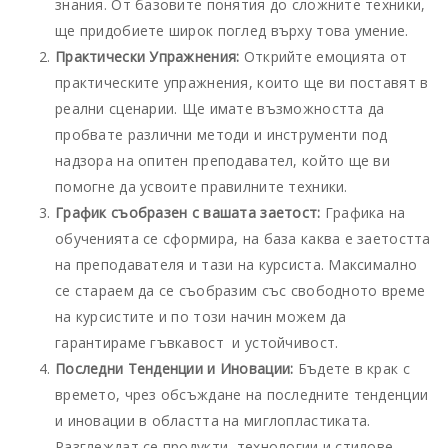
знания. От базовите понятия до сложните техники,
ще придобиете широк поглед върху това умение.
Практически Упражнения:
Открийте емоцията от
практическите упражнения, които ще ви поставят в
реални сценарии. Ще имате възможността да
пробвате различни методи и инструменти под
надзора на опитен преподавател, който ще ви
помогне да усвоите правилните техники.
График съобразен с вашата заетост:
Графика на
обученията се сформира, на база каква е заетостта
на преподавателя и тази на курсиста. Максимално
се стараем да се съобразим със свободното време
на курсистите и по този начин можем да
гарантираме гъвкавост и устойчивост.
Последни Тенденции и Иновации:
Бъдете в крак с
времето, чрез обсъждане на последните тенденции
и иновации в областта на миглопластиката.
Разглеждат се продукти, технологии и стилове,