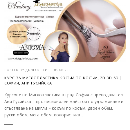
POSTED BY
ДЪЛГОЛЕТИЕ
|
05 08 2019
КУРС ЗА МИГЛОПЛАСТИКА-КОСЪМ ПО КОСЪМ, 2D-3D-6D |
СОФИЯ, АНИ ГУСИЙСКА
Курсове по Миглопластика в град София с преподавател
Ани Гусийска – професионален майстор по удължаване и
сгъстяване на мигли – косъм по косъм, двоен обем,
руски обем, мега обем, колористика...