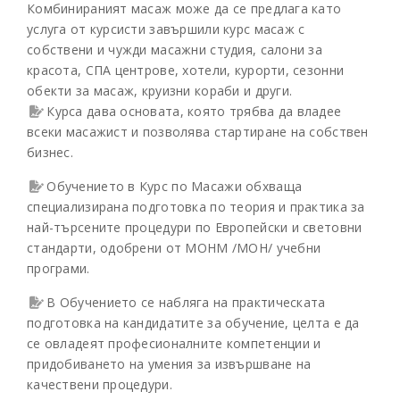
Комбинираният масаж може да се предлага като
услуга от курсисти завършили курс масаж с
собствени и чужди масажни студия, салони за
красота, СПА центрове, хотели, курорти, сезонни
обекти за масаж, круизни кораби и други.
Курса дава основата, която трябва да владее
всеки масажист и позволява стартиране на собствен
бизнес.
Обучението в Курс по Масажи обхваща
специализирана подготовка по теория и практика за
най-търсените процедури по Европейски и световни
стандарти, одобрени от МОНМ /МОН/ учебни
програми.
В Обучението се набляга на практическата
подготовка на кандидатите за обучение, целта е да
се овладеят професионалните компетенции и
придобиването на умения за извършване на
качествени процедури.