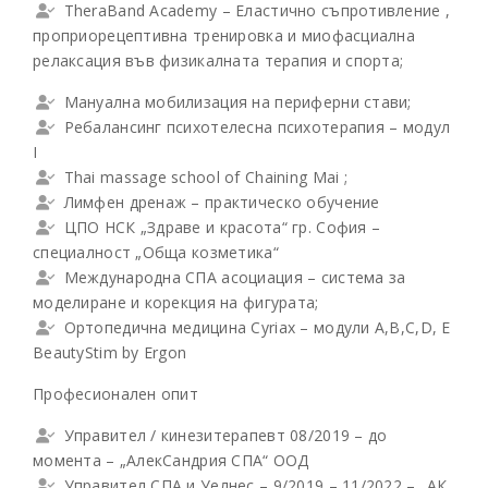
ТheraBand Academy – Еластично съпротивление ,
проприорецептивна тренировка и миофасциална
релаксация във физикалната терапия и спорта;
Мануална мобилизация на периферни стави;
Ребалансинг психотелесна психотерапия – модул
I
Thai massage school of Chaining Mai ;
Лимфен дренаж – практическо обучение
ЦПО НСК „Здраве и красота“ гр. София –
специалност „Обща козметика“
Международна СПА асоциация – система за
моделиране и корекция на фигурата;
Ортопедична медицина Cyriax – модули A,B,C,D, E
BeautyStim by Ergon
Професионален опит
Управител / кинезитерапевт 08/2019 – до
момента – „АлекСандрия СПА“ ООД
Управител СПА и Уелнес – 9/2019 – 11/2022 – „АК