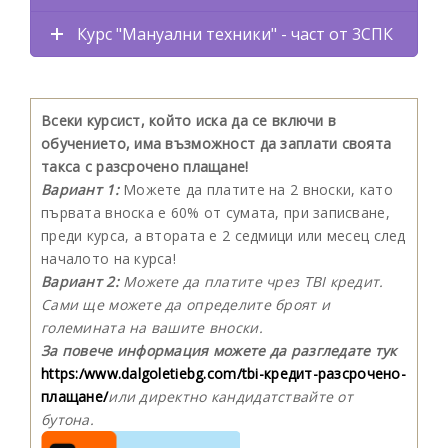
Курс "Мануални техники" - част от 3СПК
Всеки курсист, който иска да се включи в
обучението, има възможност да заплати своята
такса с разсрочено плащане!
Вариант 1:
Можете да платите на 2 вноски, като
първата вноска е 60% от сумата, при записване,
преди курса, а втората е 2 седмици или месец след
началото на курса!
Вариант 2:
Можете да платите чрез TBI кредит.
Сами ще можете да определите броят и
големината на вашите вноски.
За повече информация можете да разгледате тук
https:/www.dalgoletiebg.com/tbi-кредит-разсрочено-
плащане/
или директно кандидатствайте от
бутона.