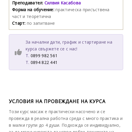
Преподавател:
Силвия Касабова
Форма на обучение:
практическа присъствена
част и теоретична
Старт:
по запитване
За начални дати, график и стартиране на
курса свържете се с нас!
T.
0899 982 561
T.
0894 822 441
УСЛОВИЯ НА ПРОВЕЖДАНЕ НА КУРСА
Този курс масаж е практически насочено и се
провежда в реална работна среда с много практика и
в малки групи до 4 души. Подхожда се индивидуално,
за да може курсиста да усвои добре техниките на