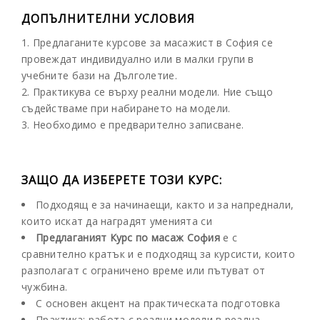
ДОПЪЛНИТЕЛНИ УСЛОВИЯ
1. Предлаганите курсове за масажист в София се
провеждат индивидуално или в малки групи в
учебните бази на Дълголетие.
2. Практикува се върху реални модели. Ние също
съдействаме при набирането на модели.
3. Необходимо е предварително записване.
ЗАЩО ДА ИЗБЕРЕТЕ ТОЗИ КУРС:
Подходящ е за начинаещи, както и за напреднали,
които искат да наградят уменията си
Предлаганият Курс по масаж София
е с
сравнително кратък и е подходящ за курсисти, които
разполагат с ограничено време или пътуват от
чужбина.
С основен акцент на практическата подготовка
Практика: работа с реални модели в реална