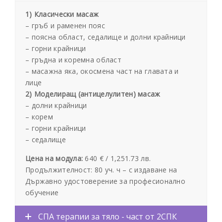
1) Класически масаж
– гръб и раменен пояс
– поясна област, седалище и долни крайници
– горни крайници
– гръдна и коремна област
– масажна яка, окосмена част на главата и
лице
2) Моделиращ (антицелулитен) масаж
– долни крайници
– корем
– горни крайници
– седалище
Цена на модула:
640 € /
1,251.73 лв.
Продължителност: 80 уч. ч – с издаване на
Държавно удостоверение за професионално
обучение
СПА терапии за тяло - част от 2СПК