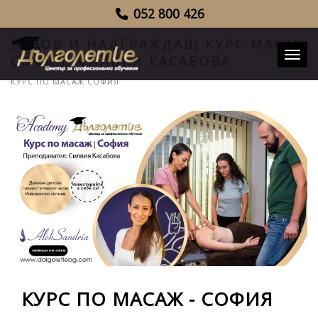
052 800 426
БАЗОВ И НАДГРАЖДАЩ КУРС МАСАЖ
Toggl
СОФИЯ, СИЛВИЯ КАСАБОВА
КУРС ПО МАСАЖ СОФИЯ
КУРС ПО МАСАЖ - СОФИЯ