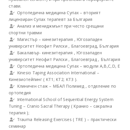
стави.
Ортопедична медицина Cyriax – вторият
лицензиран Cyriax терапевт за България
Анализ и мениджмънт при често срещани
спортни травми
Магистър – кинезитерапия , Югозападен
университет Неофит Рилски , Благоевград, България
Бакалавър- кинезитерапия , Югозападен
университет Неофит Рилски , Благоевград , България
Ортопедична медицина Cyriax – модули A,B,C,D, E
Kinesio Taping Association International –
Кинезиотейпинг ( КТ1; КТ2; КТ3 ).
Клиничен стаж – МБАЛ Полимед , отделение по
ортопедия
International School of Sequential Energy System
Tuning – Cranio Sacral Therapy ( Кранио – сакрална
терапия );
Trauma Releasing Exercises ( TRE ) – практически
семинар