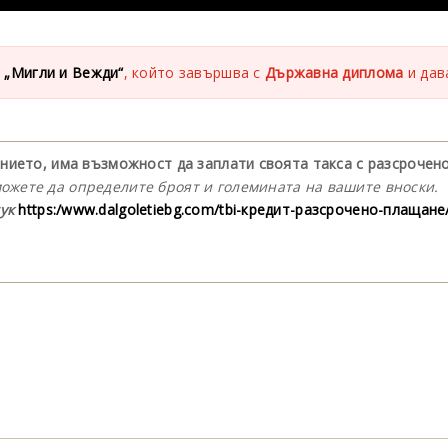
 „Мигли и Вежди“
, който завършва с
Държавна диплома
и дав
чението, има възможност да заплати своята такса с разсрочен
можете да определите броят и големината на вашите вноски.
ук
https:/www.dalgoletiebg.com/tbi-кредит-разсрочено-плащане