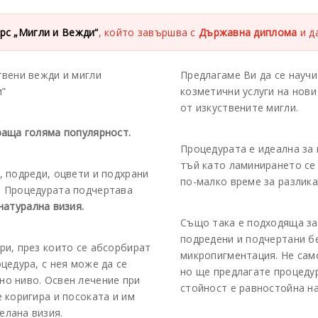
рс „Мигли и Вежди“
, който завършва с
Държавна диплома
и д
твени вежди и мигли
Предлагаме Ви да се научи
и”
козметични услуги на нови
от изкуствените мигли.
раща голяма популярност.
Процедурата е идеална за 
тъй като ламинирането се
, подреди, оцвети и подхрани
по-малко време за разлика
. Процедурата подчертава
натурална визия.
Също така е подходяща за
подредени и подчертани б
ри, през които се абсорбират
микропигментация. Не сам
цедура, с нея може да се
но ще предлагате процедур
но ниво. Освен лечение при
стойност е равностойна на
 коригира и посоката и им
елана визия.