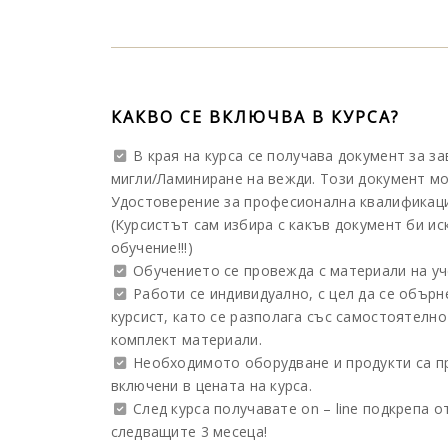
КАКВО СЕ ВКЛЮЧВА В КУРСА?
В края на курса се получава документ за з
мигли/Ламиниране на вежди. Този документ м
Удостоверение за професионална квалификаци
(Курсистът сам избира с какъв документ би ис
обучение!!!)
Обучението се провежда с материали на уч
Работи се индивидуално, с цел да се обърн
курсист, като се разполага със самостоятелн
комплект материали.
Необходимото оборудване и продукти са пр
включени в цената на курса.
След курса получавате оn – line подкрепа о
следващите 3 месеца!