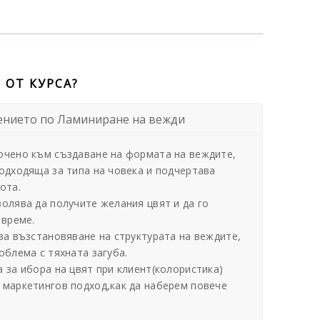
 ОТ КУРСА?
ението по Ламиниране на вежди
очено към създаване на формата на веждите,
одходяща за типа на човека и подчертава
ота.
олява да получите желания цвят и да го
 време.
за възстановяване на структурата на веждите,
облема с тяхната загуба.
 за ибора на цвят при клиент(колористика)
 маркетингов подход,как да наберем повече