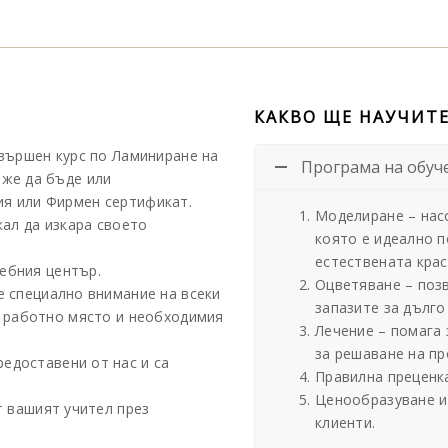
КАКВО ЩЕ НАУЧИТЕ
авършен курс по Ламиниране на
Програма на обуч
оже да бъде или
я или Фирмен сертификат.
Моделиране – нас
кал да изкара своето
която е идеално п
естествената крас
ебния център.
Оцветяване – позв
е специално внимание на всеки
запазите за дълго
о работно място и необходимия
Лечение – помага 
за решаване на пр
едоставени от нас и са
Правилна преценка
Ценообразуване и
т вашият учител през
клиенти.