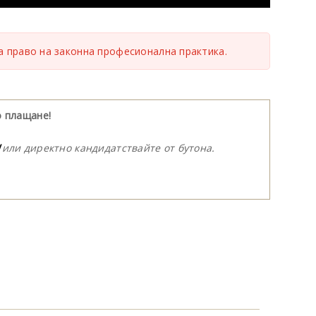
а право на законна професионална практика.
о плащане!
/
или директно кандидатствайте от бутона.