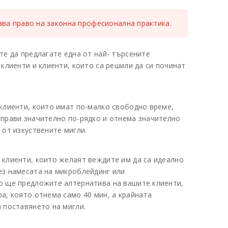
ава право на законна професионална практика.
те да предлагате една от най- търсените
 клиенти и клиенти, които са решили да си починат
клиенти, които имат по-малко свободно време,
 прави значително по-рядко и отнема значително
 от изкуствените мигли.
 клиенти, които желаят веждите им да са идеално
ез намесата на микроблейдинг или
о ще предложите алтернатива на вашите клиенти,
а, която отнема само 40 мин, а крайната
 поставянето на мигли.