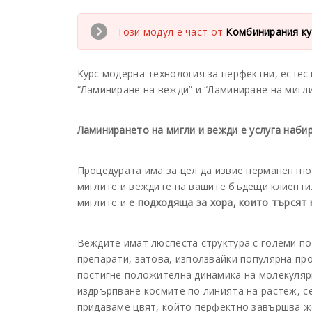
Този модул е част от
Комбинирания ку
Курс модерна технология за перфектни, естес
“Ламиниране на вежди” и “Ламиниране на мигл
Ламинирането на мигли и вежди е услуга наби
Процедурата има за цел да извие перманентно
миглите и веждите на вашите бъдещи клиенти
миглите и
е подходяща за хора, които търсят 
Веждите имат люспеста структура с големи по
препарати, затова, използвайки популярна про
постигне положителна динамика на молекуляр
издрърпване космите по линията на растеж, се
придаваме цвят, който перфектно завършва ж