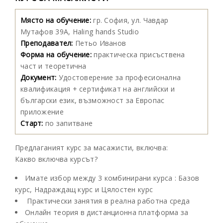
Място на обучение:
гр. София, ул. Чавдар
Мутафов 39А, Haling hands Studio
Преподавател:
Петьо Иванов
Форма на обучение:
практическа присъствена
част и теоретична
Документ:
Удостоверение за професионална
квалификация + сертификат на английски и
български език, възможност за Европас
приложение
Старт:
по запитване
Предлаганият курс за масажисти, включва:
Какво включва курсът?
Имате избор между 3 комбинирани курса : Базов
курс, Надраждащ курс и Цялостен курс
Практически занятия в реална работна среда
Онлайн теория в дистанционна платформа за