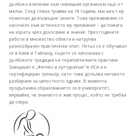
дълбоко влечение към човешкия организъм още от
малък. След тежка травма на 18 години, масажът му
помогнал да възвърне силите. Това преживяване го
насочило към истинското му призвание – да помага
на хората чрез докосване и знание. През годините
работи в множество обекти и натрупва
разнообразен практически опит. Петьо се е обучавал
се в Киев и Тайланд, където се запознава с
дълбоките традиции на терапевтичните практики.
Завършил е „Фитнес и културизъм“ в НСА и е
сертифициран треньор, като това допълва неговото
разбиране за цялостното здраве. В момента
продължава образованието си в университет,
вярвайки, че знанието е жив процес, който не трябва
да спира.