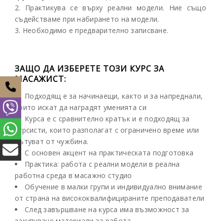
2. Практикува се върху реални модели. Ние също
съдействаме при набирането на модели.
3. Необходимо е предварително записване.
ЗАЩО ДА ИЗБЕРЕТЕ ТОЗИ КУРС ЗА
МАСАЖИСТ:
Подходящ е за начинаещи, както и за напреднали,
които искат да наградят уменията си
Курса е с сравнително кратък и е подходящ за
курсисти, които разполагат с ограничено време или
пътуват от чужбина.
С основен акцент на практическата подготовка
Практика: работа с реални модели в реална
работна среда в масажно студио
Обучение в малки групи и индивидуално внимание
от страна на висококвалифицираните преподаватели
След завършване на курса има възможност за
закупуване материали за работа.