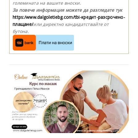
големината на вашите вноски.
За повече информация можете да разгледате тук
https:/www.dalgoletiebg.com/tbi-кредит-разсрочено-
плащане/
или директно кандидатствайте от
бутона.