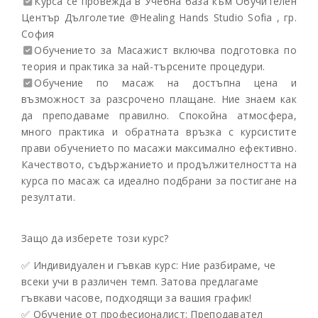
Курса се провежда в Учебна база към Обучителен
Център Дълголетие @Healing Hands Studio Sofia , гр.
София
Обучението за Масажист включва подготовка по
теория и практика за най-търсените процедури.
Обучение по масаж на достъпна цена и
възможност за разсрочено плащане. Ние знаем как
да преподаваме правилно. Спокойна атмосфера,
много практика и обратната връзка с курсистите
прави обучението по масажи максимално ефективно.
Качеството, съдържанието и продължителността на
курса по масаж са идеално подбрани за постигане на
резултати.
Защо да изберете този курс?
✅ Индивидуален и гъвкав курс: Ние разбираме, че
всеки учи в различен темп. Затова предлагаме
гъвкави часове, подходящи за вашия график!
✅ Обучение от професионалист: Преподавател